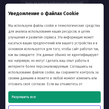
Была ли данная информация полезной?
Уведомление о файлах Cookie
Да
Нет
Мы используем файлы cookie и технологические средства
для анализа использования наших ресурсов, в целях
улучшения и развития сервиса. Эта информация может
касаться ваших предпочтений или вашего устройства и в
Новости
основном используется для того, чтобы сайт работал так,
как вы ожидаете. Эти данные обычно не идентифицируют
Сообщество
вас напрямую, но могут сделать ваш опыт работы в
интернете более персонализируемым. Соглашаясь на
Поддержка
использование файлов cookie, вы сохраняете контроль за
своими данными и можете в любой момент изменить или
О компании
отозвать своё согласие. Если вы откажетесь от
Политика обработки персональных
использования cookie (за исключением тех, что
данных
необходимы для запуска сайта), это не повлияет на
Разрешить все
работу сайта, но вы не сможете воспользоваться всеми
его возможностями в полной мере. Дополнительные