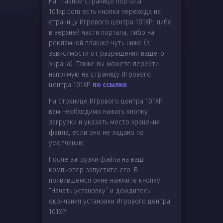
На главной странице портала
101xp.com есть кнопка перехода на
страницу Игрового центра 101XP: либо
в верхней части портала, либо на
рекламной плашке чуть ниже (в
зависимости от разрешения вашего
экрана). Также вы можете перейти
напрямую на страницу Игрового
центра 101XP
по ссылке
.
На странице Игрового центра 101XP
вам необходимо нажать кнопку
загрузки и указать место хранения
файла, если оно не задано по
умолчанию.
После загрузки файла на ваш
компьютер запустите его. В
появившемся окне нажмите кнопку
“Начать установку” и д
ождитесь
окончания установки Игрового центра
101XP.